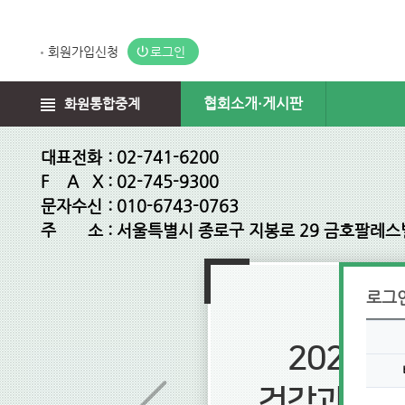
회원가입신청
로그인
협회소개·게시판
화원통합중계
대표전화
:
02-741-6200
F A X
:
02-745-9300
문자수신
:
010-6743-0763
주 소
:
서울특별시 종로구 지봉로 29 금호팔레스
로그
분의 가정에
2026년
도 힘찬 도약과
건강과 평안